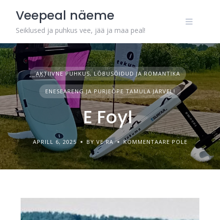
Veepeal näeme
Seiklused ja puhkus vee, jää ja maa peal!
AKTIIVNE PUHKUS, LÕBUSÕIDUD JA ROMANTIKA
ENESEARENG JA PURJEÕPE TAMULA JÄRVEL!
E Foyl
APRILL 6, 2025
BY VE.RA
KOMMENTAARE POLE