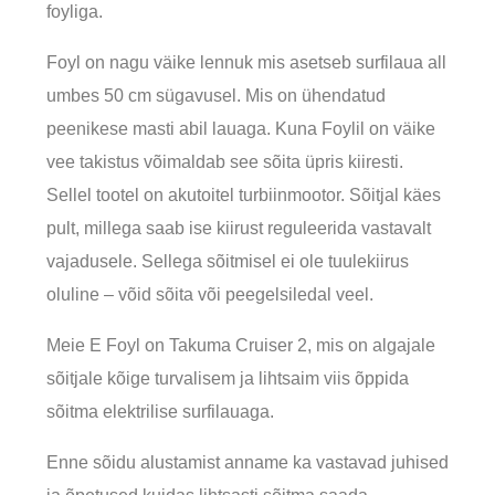
foyliga.
Foyl on nagu väike lennuk mis asetseb surfilaua all
umbes 50 cm sügavusel. Mis on ühendatud
peenikese masti abil lauaga. Kuna Foylil on väike
vee takistus võimaldab see sõita üpris kiiresti.
Sellel tootel on akutoitel turbiinmootor. Sõitjal käes
pult, millega saab ise kiirust reguleerida vastavalt
vajadusele. Sellega sõitmisel ei ole tuulekiirus
oluline – võid sõita või peegelsiledal veel.
Meie E Foyl on Takuma Cruiser 2, mis on algajale
sõitjale kõige turvalisem ja lihtsaim viis õppida
sõitma elektrilise surfilauaga.
Enne sõidu alustamist anname ka vastavad juhised