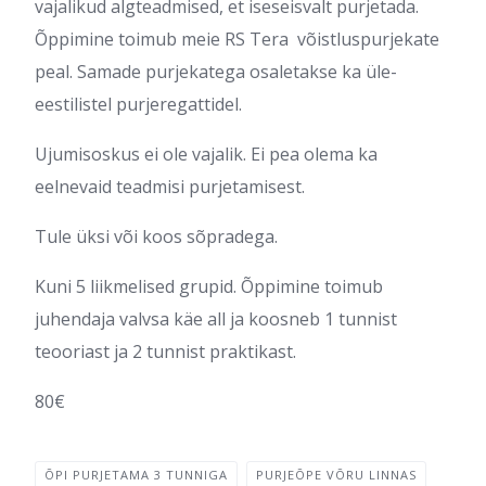
vajalikud algteadmised, et iseseisvalt purjetada.
Õppimine toimub meie RS Tera võistluspurjekate
peal. Samade purjekatega osaletakse ka üle-
eestilistel purjeregattidel.
Ujumisoskus ei ole vajalik. Ei pea olema ka
eelnevaid teadmisi purjetamisest.
Tule üksi või koos sõpradega.
Kuni 5 liikmelised grupid. Õppimine toimub
juhendaja valvsa käe all ja koosneb 1 tunnist
teooriast ja 2 tunnist praktikast.
80€
ÕPI PURJETAMA 3 TUNNIGA
PURJEÕPE VÕRU LINNAS