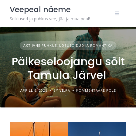
Skip
Veepeal näeme
to
content
Seiklused ja puhkus vee, jää ja maa peal!
AKTIIVNE PUHKUS, LÕBUSÕIDUD JA ROMANTIKA
Päikeseloojangu sõit
Tamula Järvel
APRILL 6, 2025
BY VE.RA
KOMMENTAARE POLE