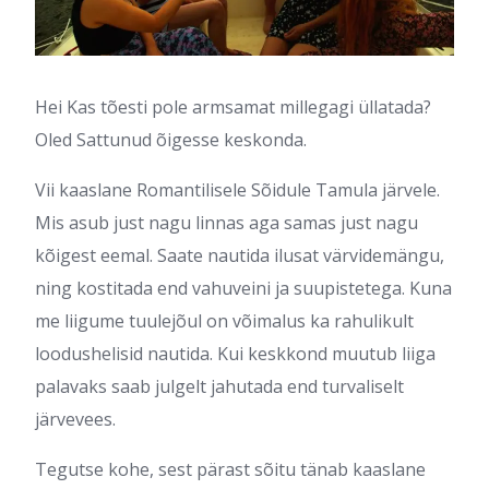
Hei Kas tõesti pole armsamat millegagi üllatada?
Oled Sattunud õigesse keskonda.
Vii kaaslane Romantilisele Sõidule Tamula järvele.
Mis asub just nagu linnas aga samas just nagu
kõigest eemal. Saate nautida ilusat värvidemängu,
ning kostitada end vahuveini ja suupistetega. Kuna
me liigume tuulejõul on võimalus ka rahulikult
loodushelisid nautida. Kui keskkond muutub liiga
palavaks saab julgelt jahutada end turvaliselt
järvevees.
Tegutse kohe, sest pärast sõitu tänab kaaslane