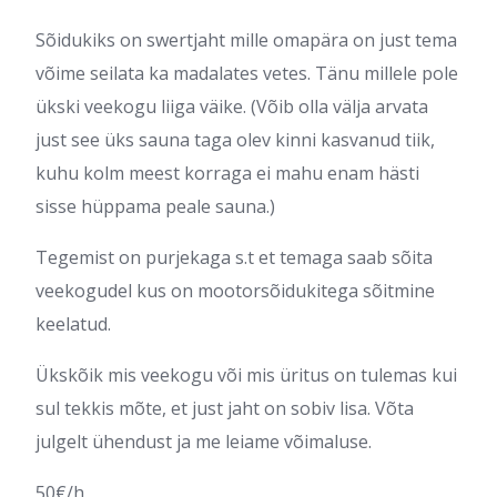
Sõidukiks on swertjaht mille omapära on just tema
võime seilata ka madalates vetes. Tänu millele pole
ükski veekogu liiga väike. (Võib olla välja arvata
just see üks sauna taga olev kinni kasvanud tiik,
kuhu kolm meest korraga ei mahu enam hästi
sisse hüppama peale sauna.)
Tegemist on purjekaga s.t et temaga saab sõita
veekogudel kus on mootorsõidukitega sõitmine
keelatud.
Ükskõik mis veekogu või mis üritus on tulemas kui
sul tekkis mõte, et just jaht on sobiv lisa. Võta
julgelt ühendust ja me leiame võimaluse.
50€/h