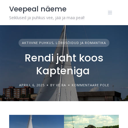
Skip
Veepeal näeme
to
content
Seiklused ja puhkus vee, jää ja maa peal!
AKTIIVNE PUHKUS, LÕBUSÕIDUD JA ROMANTIKA
Rendi jaht koos
Kapteniga
APRILL 6, 2025
BY VE.RA
KOMMENTAARE POLE