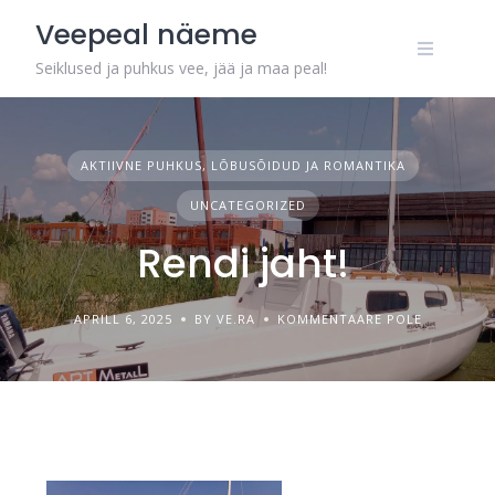
Veepeal näeme
Seiklused ja puhkus vee, jää ja maa peal!
AKTIIVNE PUHKUS, LÕBUSÕIDUD JA ROMANTIKA
UNCATEGORIZED
Rendi jaht!
APRILL 6, 2025
BY VE.RA
KOMMENTAARE POLE