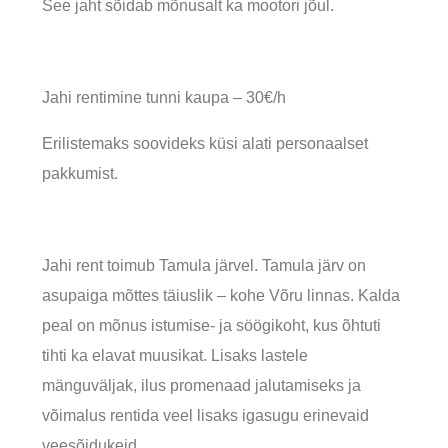
See jaht sõidab mõnusalt ka mootori jõul.
Jahi rentimine tunni kaupa – 30€/h
Erilistemaks soovideks küsi alati personaalset
pakkumist.
Jahi rent toimub Tamula järvel. Tamula järv on
asupaiga mõttes täiuslik – kohe Võru linnas. Kalda
peal on mõnus istumise- ja söögikoht, kus õhtuti
tihti ka elavat muusikat. Lisaks lastele
mänguväljak, ilus promenaad jalutamiseks ja
võimalus rentida veel lisaks igasugu erinevaid
veesõidukeid.